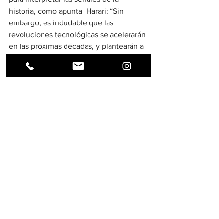
historia, como apunta  Harari: “Sin 
embargo, es indudable que las 
revoluciones tecnológicas se acelerarán 
en las próximas décadas, y plantearán a 
la humanidad las mayores dificultades a 
las que nos hayamos enfrentado nunca”.
Por esto, una de las perentorias tareas 
de política internacional del nuevo 
gobierno es propiciar una cruzada ante 
todos los foros internacionales con 
otras naciones con parecidas visiones. 
Sin un liderazgo mundial responsable 
los desafíos por delante del mundo y, 
en especial, los países tercermundistas, 
como el nuestro, serían 
inimaginables. 
¡Alea iacta est!