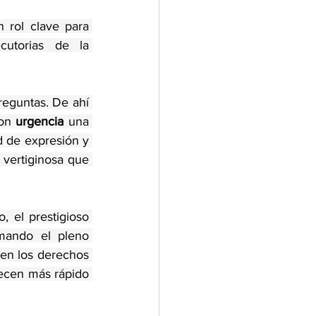
n rol clave para 
utorias de la 
eguntas. De ahí 
on 
urgencia
 una 
d de expresión y 
 vertiginosa que 
 el prestigioso 
mando el pleno 
en los derechos 
recen más rápido 