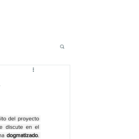
ontacto
l
to del proyecto 
 discute en el 
ha 
dogmatizado
. 