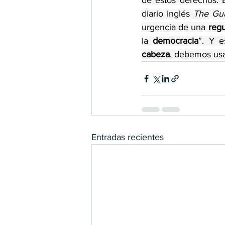
de estos derechos. E
diario inglés 
The Gua
urgencia de una 
regu
la 
democracia
”. Y 
cabeza
, debemos usa
Entradas recientes