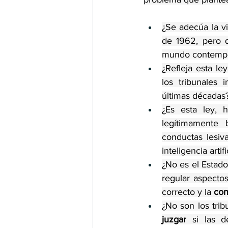
¿Se adecúa la v
de 1962, pero 
mundo contemp
¿Refleja esta le
los tribunales 
últimas décadas
¿Es esta ley, 
legítimamente 
conductas lesiv
inteligencia artifi
¿No es el Estado
regular aspecto
correcto y la 
con
juzgar
 si las d