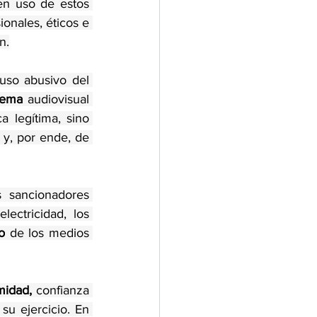
n uso de estos 
onales, éticos e 
n.
so abusivo del 
tema
 audiovisual 
a legítima, sino 
y, por ende, de 
s sancionadores 
ectricidad, los 
o
 de los medios 
imidad,
 confianza 
su ejercicio. En 