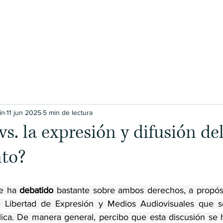
Nosotros
Servicios
Blog
C
ín
11 jun 2025
5 min de lectura
s. la expresión y difusión de
to?
e ha 
debatido
 bastante sobre ambos derechos, a propósi
Libertad de Expresión y Medios Audiovisuales que se
ica. De manera general, percibo que esta discusión se 