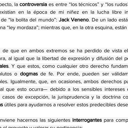
pecto, la 
controversia 
es entre “los técnicos” y “los rudos
xistían en la época de mi niñez en la lucha libre inte
e “la bolita del mundo”: 
Jack Veneno
. De un lado está
a “ley mordaza”; mientras que, en la otra esquina, están
n de que en ambos extremos se ha perdido de vista el
ales
. Y que estos, como cualquier otro derecho fundam
lutos o 
dogmas
l que esto ocurra— debido a los sensibles intereses qu
casos de excepción, la jurisprudencia y la doctrina con
as
 útiles para ayudarnos a resolver estos predecibles des
nviene hacernos las siguientes 
interrogantes
 para comp
el proyecto y valorar su pertinencia: