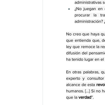
administrativas s
¿No juegan en e
procurar la tr
administración? 
No creo que haya q
que entienda que, d
ley que remoce la reg
difusión del pensamie
ha tenido lugar en e
En otras palabras, q
experto y consultor
alcance de esta 
revo
humanos. […] Si no ha
que la 
verdad
”.