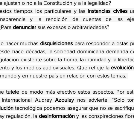
e ajustan o no a la Constitución y a la legalidad?
stos tiempos los particulares y las 
instancias civiles
 u
ansparencia y la rendición de cuentas de las ejec
¿Para 
denunciar
 sus excesos o arbitrariedades?
ue hacer muchas 
disquisiciones
 para responder a estas pr
esde hace décadas, la sociedad dominicana demanda c
ulación existente sobre la honra, la intimidad y la liberta
nto y los medios audiovisuales. Que refleje la 
evolución
l mundo y en nuestro país en relación con estos temas. 
ue 
tutele
 de modo más efectivo estos aspectos. Por esto,
 internacional Audrey 
Azoulay
 nos advierte: “Solo to
lución
 tecnológica podemos asegurar que no se sacrifiqu
y regulación, la 
desinformación
 y las conspiraciones flo