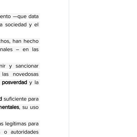
iento —que data 
a sociedad y el 
chos, han hecho 
onales – en las 
ir y sancionar 
 las novedosas 
 
posverdad
 y la 
d
 suficiente para 
mentales
, su uso 
¿No son los tribunales ordinarios y el Tribunal Constitucional las instancias legítimas para 
 o autoridades 