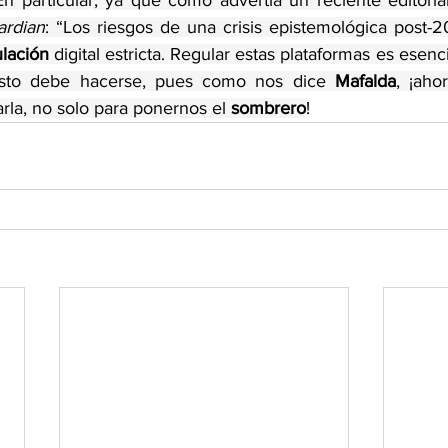
n particular, ya que como advertía un reciente editorial 
rdian
: “Los riesgos de una crisis epistemológica post-2
lación
 digital estricta. Regular estas plataformas es esenc
esto debe hacerse, pues como nos dice 
Mafalda
rla, no solo para ponernos el 
sombrero
!