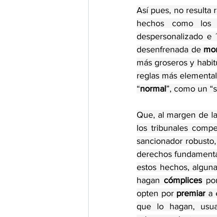
Así pues, no resulta
hechos como los 
despersonalizado e 
desenfrenada de 
mon
más groseros y habitu
reglas más elemental
“
normal
”, como un “
Que, al margen de la 
los tribunales comp
sancionador robusto,
derechos fundamental
estos hechos, alguna
hagan 
cómplices
 po
opten por 
premiar
 a
que lo hagan, usu