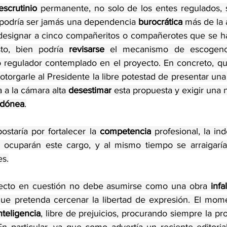
escrutinio
 permanente, no solo de los entes regulados, 
 podría ser jamás una dependencia 
burocrática
 más de la 
 designar a cinco compañeritos o compañerotes que se h
to, bien podría 
revisarse 
el mecanismo de escogenci
uto regulador contemplado en el proyecto. En concreto, qu
otorgarle al Presidente la libre potestad de presentar una
 a la cámara alta
 desestimar
 esta propuesta y exigir una 
idónea
.
staría por fortalecer la 
competencia
 profesional, la in
es.
ecto en cuestión no debe asumirse como una obra 
infa
que pretenda cercenar la libertad de expresión. El mome
nteligencia
, libre de prejuicios, procurando siempre la pro