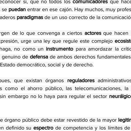
econocer sí, que no todos los 
comunicadores
 que hace
 se 
puedan
 entrar en ese cajón. Hay muchos, muy profesi
aderos 
paradigmas
 de un uso correcto de la comunicació
rgen de lo que convenga a ciertos 
actores
 que hacen u
xpresión, urge una ley que regule este complejo 
ecosis
 haga, no como un 
instrumento
 para amordazar la crític
 genuino de 
defensa
 de ambos derechos fundamentales 
 Estado democrático, social y de derecho.
 pues, que existan órganos 
reguladores
 administrativo
s como el ahorro público, las telecomunicaciones, la el
 sin embargo no lo haya para regular el sector 
neurálgic
te órgano público debe estar revestido de la mayor 
legit
n definido su 
espectro
 de competencia y los límites de 