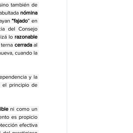
sino también de 
abultada 
nómina
ayan 
“fajado
” en 
a del Consejo 
izá lo
 razonable
 terna 
cerrada
 al 
nueva, cuando la 
dependencia y la 
seriedad de quienes ocuparán este cargo, y al mismo tiempo se arraigaría el principio de 
lible
 ni como un 
nto es propicio 
tección efectiva 