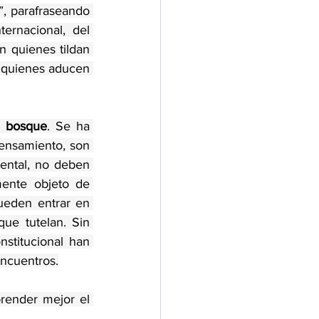
”, parafraseando 
rnacional, del 
n quienes tildan 
 quienes aducen 
 
bosque
. Se ha 
 que la honra, al igual que la libertad de expresión y difusión del pensamiento, son 
ental, no deben 
 de fe. Por ende, pueden ser válidamente objeto de 
 razonables. Igualmente, que, en ocasiones, ambos derechos pueden entrar en 
e tutelan. Sin 
stitucional han 
encuentros.
render mejor el 