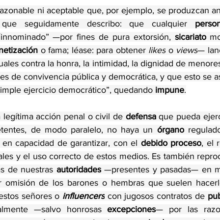
 razonable ni aceptable que, por ejemplo, se produzcan an
que seguidamente describo: que cualquier 
perso
´innominado” —por fines de pura extorsión, 
sicariato
 mo
etización
 o fama; léase: para obtener 
likes
 o 
views
— lan
ales contra la honra, la intimidad, la dignidad de menores 
es de convivencia pública y democrática, y que esto se 
simple ejercicio democrático”, quedando 
impune
.
legítima acción penal o civil de 
defensa
 que pueda ejerc
etentes, de modo paralelo, no haya un 
órgano
 regulado
 en capacidad de garantizar, con el 
debido proceso
, el 
es y el uso correcto de estos medios. Es también reproc
s de nuestras 
autoridades
 —presentes y pasadas— en m
r omisión de los barones o hembras que suelen hacerlo.
 estos señores o 
influencers
 con jugosos contratos de 
pub
almente —salvo honrosas 
excepciones
— por las raz