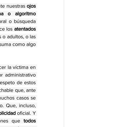
te nuestras 
ojos
na o algoritmo
ral o búsqueda 
ce los 
atentados
o adultos, o las 
asuma como algo 
er la víctima en 
r administrativo 
respeto de estos 
hable que, ante 
uchos casos se 
 Que, incluso, 
licidad
 oficial. Y 
ones que 
todos