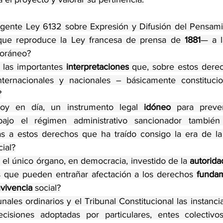
igente Ley 6132 sobre Expresión y Difusión del Pensam
que reproduce la Ley francesa de prensa de 
1881
— a l
oráneo?
y las importantes 
interpretaciones
 que, sobre estos dere
internacionales y nacionales – básicamente constituci
?
hoy en día, un instrumento legal 
idóneo
 para preven
bajo el régimen administrativo sancionador también
as a estos derechos que ha traído consigo la era de la
cial?
 el único órgano, en democracia, investido de la 
autorida
s que pueden entrañar afectación a los derechos 
funda
vivencia
 social?
ecisiones adoptadas por particulares, entes colectivos