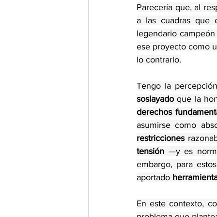
Parecería que, al res
a las cuadras que e
legendario campeón d
ese proyecto como un
lo contrario.
Tengo la percepció
soslayado
derechos fundament
asumirse como abso
restricciones
tensión
 —y es norma
embargo, para estos 
aportado 
herramient
En este contexto, co
problema que plantea 