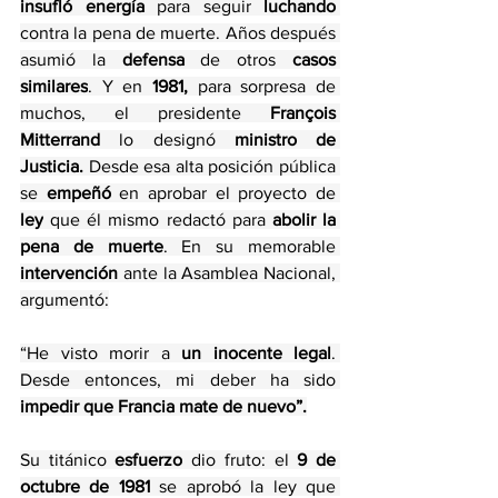
insufló energía
 para seguir 
luchando
contra la pena de muerte. Años después 
asumió la 
defensa
 de otros 
casos 
similares
. Y en 
1981,
 para sorpresa de 
muchos, el presidente 
François 
Mitterrand
 lo designó 
ministro de 
Justicia.
 Desde esa alta posición pública 
se
 empeñó 
en aprobar el proyecto de 
ley
 que él mismo redactó para 
abolir la 
pena de muerte
. En su memorable
intervención
 ante la Asamblea Nacional, 
argumentó:
“He visto morir a 
un inocente legal
. 
Desde entonces, mi deber ha sido 
impedir que Francia mate de nuevo”.
Su titánico
 esfuerzo
 dio fruto: el 
9 de 
octubre de 1981
 se aprobó la ley que 