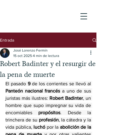
Entrada
José Lorenzo Fermín
15 oct 2025
4 min de lectura
Robert Badinter y el resurgir de
la pena de muerte
El pasado 
9 
de los corrientes se llevó al 
Panteón nacional francés
 a uno de sus 
juristas más ilustres: 
Robert Badinter
, un 
hombre que supo impregnar su vida de 
encomiables 
propósitos
. Desde la 
trinchera de su 
profesión
, la cátedra y la 
vida pública, 
luchó
 por la 
abolición de la 
pena de muerte
 y por otras valientes 