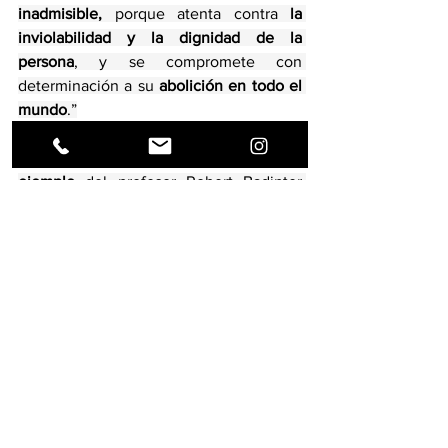
inadmisible,
 porque atenta contra 
la 
inviolabilidad y la dignidad de la 
persona
, y se compromete con 
determinación a su 
abolición en todo el 
mundo
.”
En definitiva, el 
pensamiento y el 
ejemplo
 del profesor Robert Badinter 
constituyen hoy un valioso 
referente
frente a esta 
cruel 
y arraigada 
tendencia 
y praxis
. Igualmente, nos 
invitan 
a 
reflexionar sobre las 
causas 
de su 
resurgir.
[1]
 Picard, N. « Les Français face à la 
peine de mort, une histoire passionnelle 
», 
The Conversation
, 8 octobre 2025 [en 
línea]. Disponible en : 
https://theconversation.com/les-